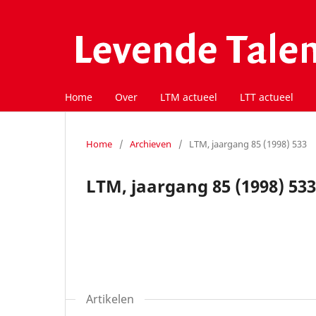
Home
Over
LTM actueel
LTT actueel
Home
/
Archieven
/
LTM, jaargang 85 (1998) 533
LTM, jaargang 85 (1998) 533
Artikelen