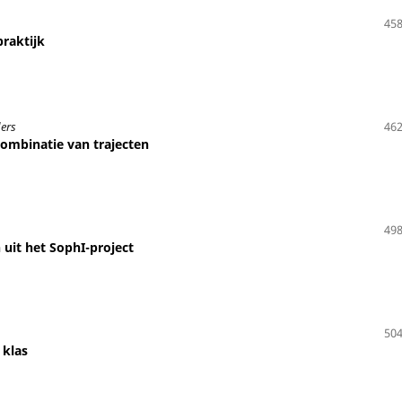
458
praktijk
ders
462
combinatie van trajecten
498
 uit het SophI-project
504
 klas