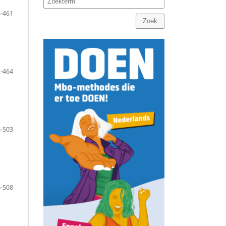
-461
Zoek
-464
-503
-508