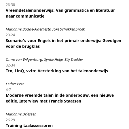
26-30
Vreemdetalenonderwijs: Van grammatica en literatuur
naar communicatie
Marianne Bodde-Alderlieste, Joke Schokkenbroek
20-24
Scenario’s voor Engels in het primair onderwijs: Gevolgen
voor de brugklas
Onno van Wilgenburg, Synke Hotje, Elly Deelder
32-34
Tto, LinQ, vvto: Versterking van het talenonderwijs
Esther Peze
4-7
Moderne vreemde talen in de onderbouw, een nieuwe
editie. Interview met Francis Staatsen
Marianne Driessen
26-29
Training taalassessoren