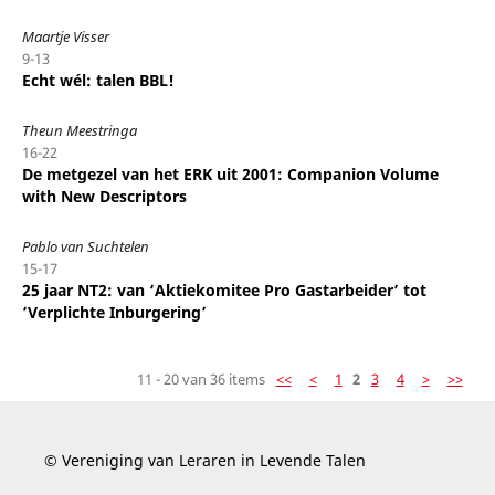
Maartje Visser
9-13
Echt wél: talen BBL!
Theun Meestringa
16-22
De metgezel van het ERK uit 2001: Companion Volume
with New Descriptors
Pablo van Suchtelen
15-17
25 jaar NT2: van ‘Aktiekomitee Pro Gastarbeider’ tot
‘Verplichte Inburgering’
11 - 20 van 36 items
<<
<
1
2
3
4
>
>>
© Vereniging van Leraren in Levende Talen