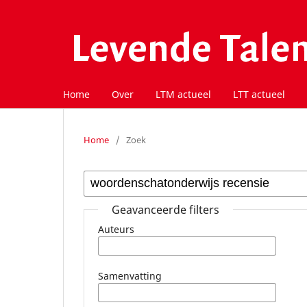
Home
Over
LTM actueel
LTT actueel
Home
/
Zoek
Geavanceerde filters
Auteurs
Samenvatting