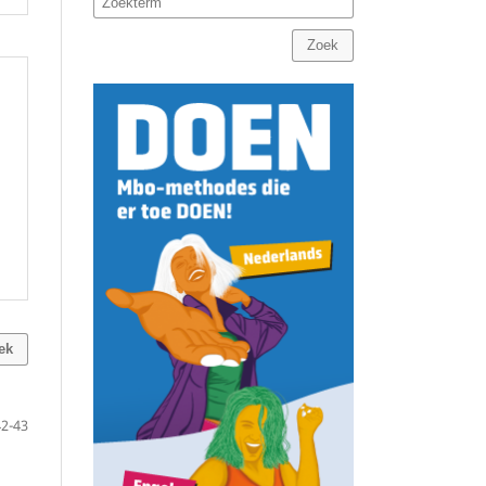
Zoek
ek
42-43