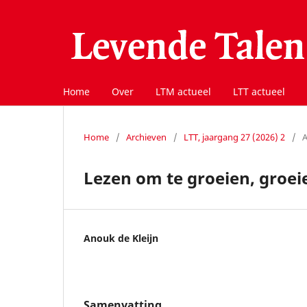
Home
Over
LTM actueel
LTT actueel
Home
/
Archieven
/
LTT, jaargang 27 (2026) 2
/
A
Lezen om te groeien, groei
Anouk de Kleijn
Samenvatting