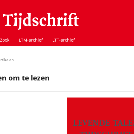
Zoek
LTM-archief
LTT-archief
rtikelen
en om te lezen