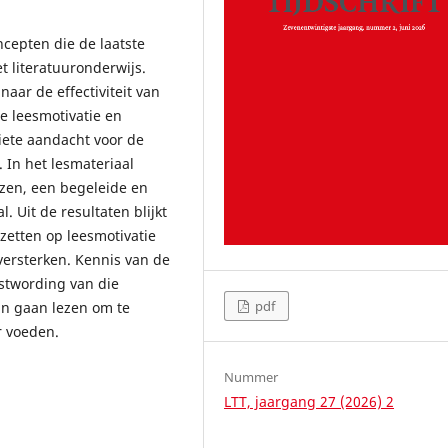
ncepten die de laatste
t literatuuronderwijs.
aar de effectiviteit van
e leesmotivatie en
ciete aandacht voor de
 In het lesmateriaal
ezen, een begeleide en
 Uit de resultaten blijkt
 zetten op leesmotivatie
 versterken. Kennis van de
ustwording van die
pdf
an gaan lezen om te
r voeden.
Nummer
LTT, jaargang 27 (2026) 2