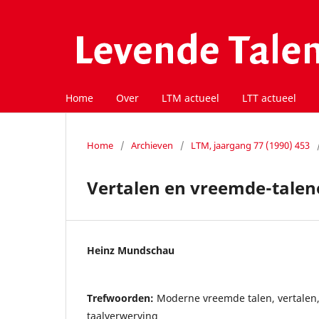
Home
Over
LTM actueel
LTT actueel
Home
/
Archieven
/
LTM, jaargang 77 (1990) 453
Vertalen en vreemde-talen
Heinz Mundschau
Trefwoorden:
Moderne vreemde talen, vertalen
taalverwerving