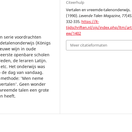
Citeerhulp
Vertalen en vreemde-talenonderwijs.
(1990).
Levende Talen Magazine
,
77
(45
332-335.
https://lt-
tijdschriften.nl/ojs/index.php/ltm/arti
ew/1402
en serie voordrachten
detalenonderwijs (Königs
Meer citatieformaten
euwe wijn in oude
 eerste openbare scholen
den, de leraren Latijn.
 etc. Het onderwijs was
op de dag van vandaag.
de methode: 'Men neme
vertalen'. Geen wonder
 vreemde talen een grote
n heeft.