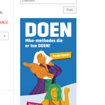
Zoek
3),
cle/vi