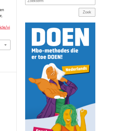
Een
Zoek
e
,
cle/vi