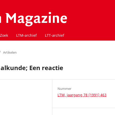
Zoek
LTM-archief
LTT-archief
/
Artikelen
alkunde; Een reactie
Nummer
LTM, jaargang 78 (1991) 463