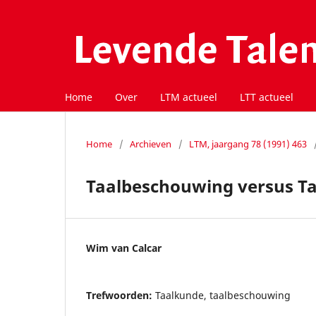
Home
Over
LTM actueel
LTT actueel
Home
/
Archieven
/
LTM, jaargang 78 (1991) 463
Taalbeschouwing versus Ta
Wim van Calcar
Trefwoorden:
Taalkunde, taalbeschouwing