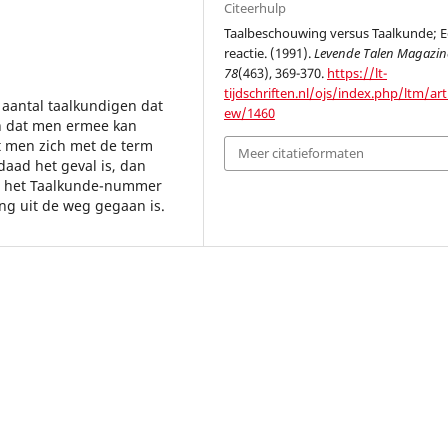
Citeerhulp
Taalbeschouwing versus Taalkunde; 
reactie. (1991).
Levende Talen Magazin
78
(463), 369-370.
https://lt-
tijdschriften.nl/ojs/index.php/ltm/arti
 aantal taalkundigen dat
ew/1460
n dat men ermee kan
at men zich met de term
Meer citatieformaten
aad het geval is, dan
in het Taalkunde-nummer
g uit de weg gegaan is.