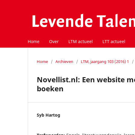
Home
Over
LTM actueel
LTT actueel
Home
/
Archieven
/
LTM, jaargang 103 (2016) 1
/
Novellist.nl: Een website m
boeken
Syb Hartog