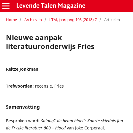
Home
/
Archieven
/
LTM, jaargang 105 (2018) 7
/
Artikelen
Nieuwe aanpak
literatuuronderwijs Fries
Reitze Jonkman
Trefwoorden:
recensie, Fries
Samenvatting
Besproken wordt
Salang’t de beam bloeit: Koarte skiednis fan
de Fryske literatuer 800 – hjoed
van Joke Corporaal.