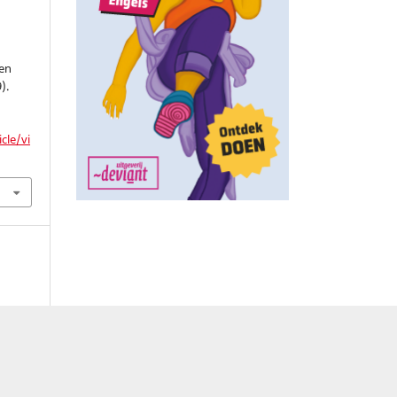
ven
).
.
cle/vi