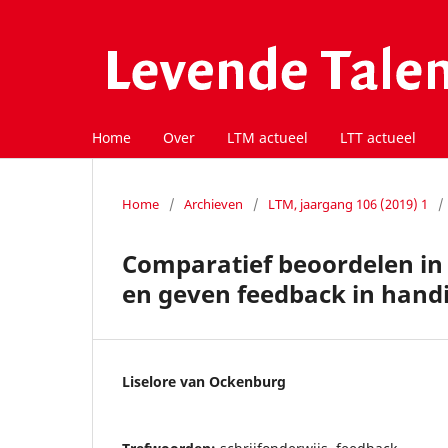
Home
Over
LTM actueel
LTT actueel
Home
/
Archieven
/
LTM, jaargang 106 (2019) 1
/
Comparatief beoordelen in 
en geven feedback in handi
Liselore van Ockenburg