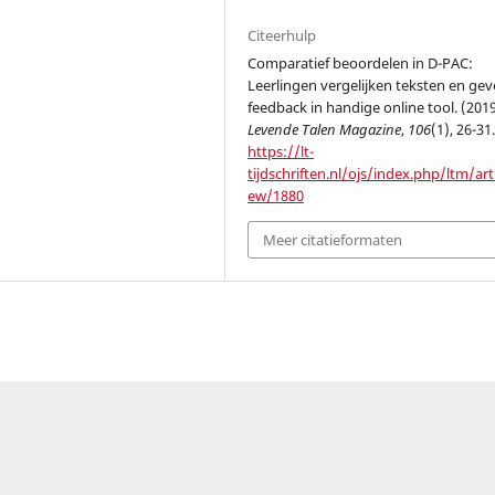
Citeerhulp
Comparatief beoordelen in D-PAC:
Leerlingen vergelijken teksten en ge
feedback in handige online tool. (2019
Levende Talen Magazine
,
106
(1), 26-31
https://lt-
tijdschriften.nl/ojs/index.php/ltm/arti
ew/1880
Meer citatieformaten