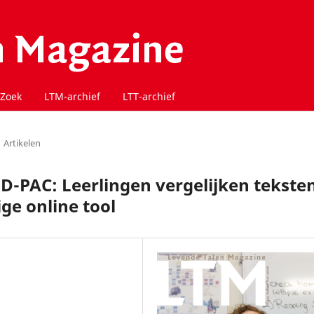
Zoek
LTM-archief
LTT-archief
Artikelen
D-PAC: Leerlingen vergelijken tekste
ge online tool