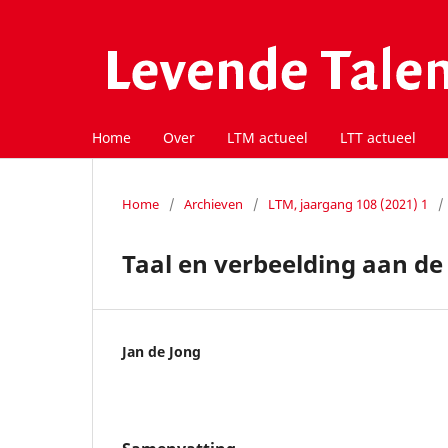
Home
Over
LTM actueel
LTT actueel
Home
/
Archieven
/
LTM, jaargang 108 (2021) 1
/
Taal en verbeelding aan d
Jan de Jong