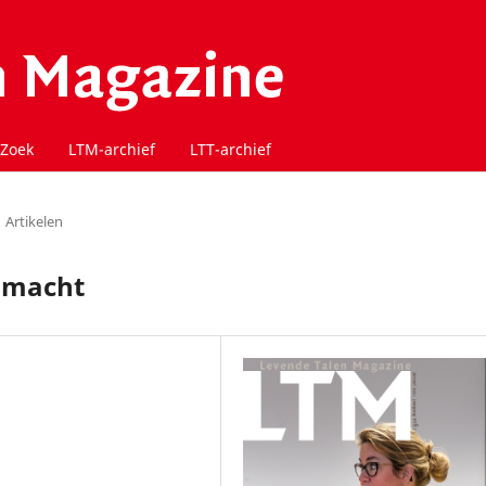
Zoek
LTM-archief
LTT-archief
Artikelen
e macht