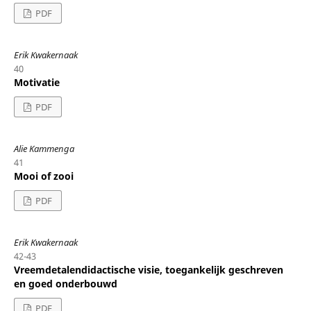
PDF
Erik Kwakernaak
40
Motivatie
PDF
Alie Kammenga
41
Mooi of zooi
PDF
Erik Kwakernaak
42-43
Vreemdetalendidactische visie, toegankelijk geschreven
en goed onderbouwd
PDF