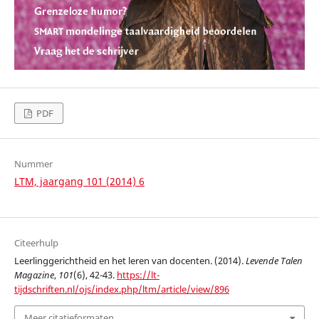
PDF
Nummer
LTM, jaargang 101 (2014) 6
Citeerhulp
Leerlinggerichtheid en het leren van docenten. (2014).
Levende Talen
Magazine
,
101
(6), 42-43.
https://lt-
tijdschriften.nl/ojs/index.php/ltm/article/view/896
Meer citatieformaten