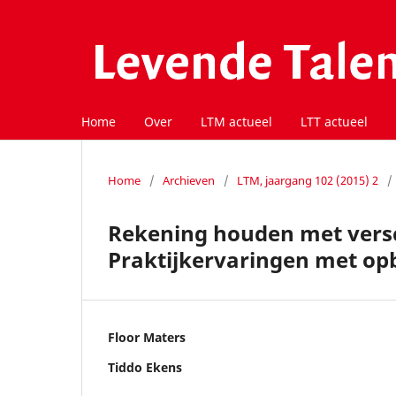
Home
Over
LTM actueel
LTT actueel
Home
/
Archieven
/
LTM, jaargang 102 (2015) 2
/
Rekening houden met versch
Praktijkervaringen met op
Floor Maters
Tiddo Ekens