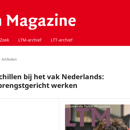
Zoek
LTM-archief
LTT-archief
Artikelen
illen bij het vak Nederlands:
brengstgericht werken