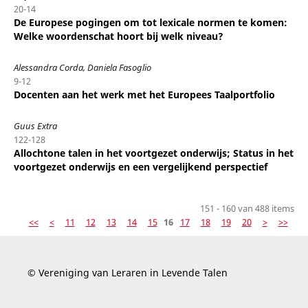
20-14
De Europese pogingen om tot lexicale normen te komen:
Welke woordenschat hoort bij welk niveau?
Alessandra Corda, Daniela Fasoglio
9-12
Docenten aan het werk met het Europees Taalportfolio
Guus Extra
122-128
Allochtone talen in het voortgezet onderwijs; Status in het
voortgezet onderwijs en een vergelijkend perspectief
151 - 160 van 488 items
<<
<
11
12
13
14
15
16
17
18
19
20
>
>>
© Vereniging van Leraren in Levende Talen