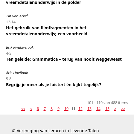
vreemdetalenonderwijs in de polder
Tin van Arkel
12-14
Het gebruik van filmfragmenten in het
vreemdetalenonderwijs; een voorbeeld
Erik Kwakernaak
4-5
Ten geleide: Grammatica – terug van nooit weggeweest
Arie Hoeflaak
5-8
Begrijp je meer als je luistert én kijkt tegelijk?
101 - 110 van 488 items
<<
<
6
7
8
9
10
11
12
13
14
15
>
>>
© Vereniging van Leraren in Levende Talen