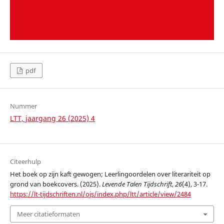
pdf
Nummer
LTT, jaargang 26 (2025) 4
Citeerhulp
Het boek op zijn kaft gewogen; Leerlingoordelen over literariteit op
grond van boekcovers. (2025).
Levende Talen Tijdschrift
,
26
(4), 3-17.
https://lt-tijdschriften.nl/ojs/index.php/ltt/article/view/2484
Meer citatieformaten