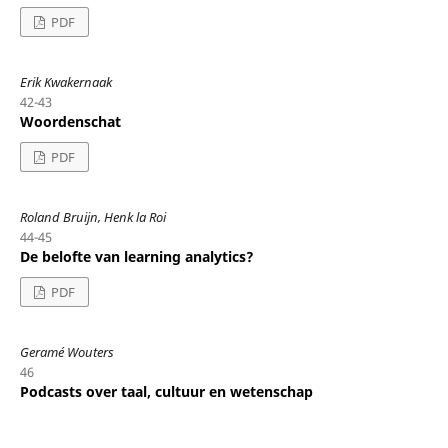
PDF
Erik Kwakernaak
42-43
Woordenschat
PDF
Roland Bruijn, Henk la Roi
44-45
De belofte van learning analytics?
PDF
Geramé Wouters
46
Podcasts over taal, cultuur en wetenschap