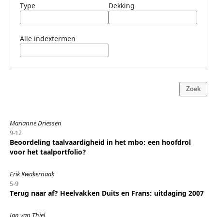
Type
Dekking
Alle indextermen
Zoek
Marianne Driessen
9-12
Beoordeling taalvaardigheid in het mbo: een hoofdrol
voor het taalportfolio?
Erik Kwakernaak
5-9
Terug naar af? Heelvakken Duits en Frans: uitdaging 2007
Jan van Thiel