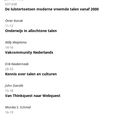
637-638
De lulstertoetsen moderne vreemde talen vanaf 2000
Ömer Konak
11-12
Onderwijs in allochtone talen
Willy Weijdema
14-16
Vakcommunity Nederlands
Erik Kwakernaak
28-33
Kennis over talen en culturen
John Daniëls
15-18
Van Thinkquest naar Webquest
Monika S. Schmid
16-19