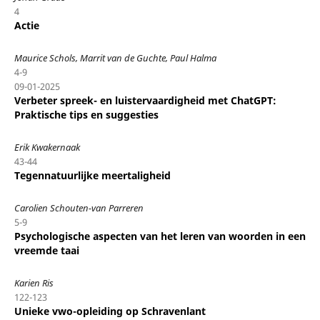
4
Actie
Maurice Schols, Marrit van de Guchte, Paul Halma
4-9
09-01-2025
Verbeter spreek- en luistervaardigheid met ChatGPT:
Praktische tips en suggesties
Erik Kwakernaak
43-44
Tegennatuurlijke meertaligheid
Carolien Schouten-van Parreren
5-9
Psychologische aspecten van het leren van woorden in een
vreemde taai
Karien Ris
122-123
Unieke vwo-opleiding op Schravenlant