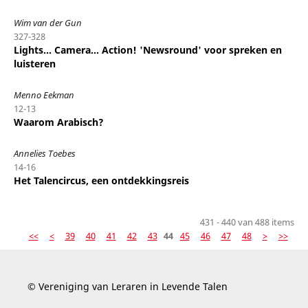
Wim van der Gun
327-328
Lights... Camera... Action! 'Newsround' voor spreken en
luisteren
Menno Eekman
12-13
Waarom Arabisch?
Annelies Toebes
14-16
Het Talencircus, een ontdekkingsreis
431 - 440 van 488 items
<<
<
39
40
41
42
43
44
45
46
47
48
>
>>
© Vereniging van Leraren in Levende Talen