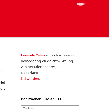
Inloggen
Levende Talen
zet zich in voor de
bevordering en de ontwikkeling
van het talenonderwijs in
en
Nederland.
Lid worden
.
 Het
dit
Doorzoeken LTM en LTT