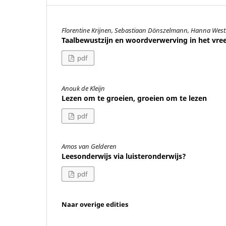
Florentine Krijnen, Sebastiaan Dönszelmann, Hanna West
Taalbewustzijn en woordverwerving in het vre
pdf
Anouk de Kleijn
Lezen om te groeien, groeien om te lezen
pdf
Amos van Gelderen
Leesonderwijs via luisteronderwijs?
pdf
Naar overige edities