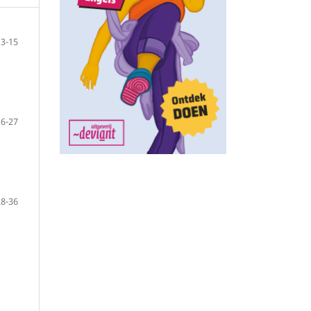
3-15
16-27
28-36