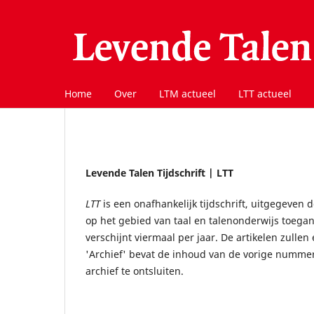
Home
Over
LTM actueel
LTT actueel
Levende Talen Tijdschrift | LTT
LTT
is een onafhankelijk tijdschrift, uitgegeven
op het gebied van taal en talenonderwijs toega
verschijnt viermaal per jaar. De artikelen zullen
'Archief' bevat de inhoud van de vorige numme
archief te ontsluiten.