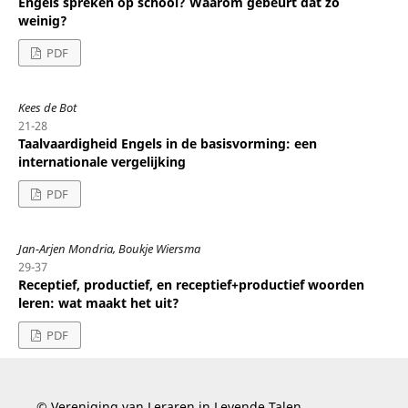
Engels spreken op school? Waarom gebeurt dat zo
weinig?
PDF
Kees de Bot
21-28
Taalvaardigheid Engels in de basisvorming: een
internationale vergelijking
PDF
Jan-Arjen Mondria, Boukje Wiersma
29-37
Receptief, productief, en receptief+productief woorden
leren: wat maakt het uit?
PDF
© Vereniging van Leraren in Levende Talen