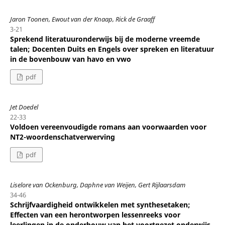
Jaron Toonen, Ewout van der Knaap, Rick de Graaff
3-21
Sprekend literatuuronderwijs bij de moderne vreemde
talen; Docenten Duits en Engels over spreken en literatuur
in de bovenbouw van havo en vwo
pdf
Jet Doedel
22-33
Voldoen vereenvoudigde romans aan voorwaarden voor
NT2-woordenschatverwerving
pdf
Liselore van Ockenburg, Daphne van Weijen, Gert Rijlaarsdam
34-46
Schrijfvaardigheid ontwikkelen met synthesetaken;
Effecten van een herontworpen lessenreeks voor
leerlingen in de onderbouw van het voortgezet onderwijs