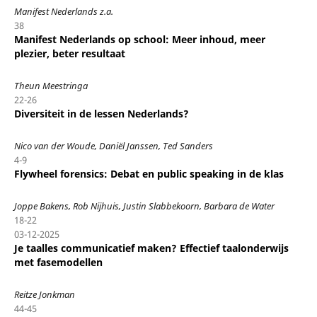
Manifest Nederlands z.a.
38
Manifest Nederlands op school: Meer inhoud, meer
plezier, beter resultaat
Theun Meestringa
22-26
Diversiteit in de lessen Nederlands?
Nico van der Woude, Daniël Janssen, Ted Sanders
4-9
Flywheel forensics: Debat en public speaking in de klas
Joppe Bakens, Rob Nijhuis, Justin Slabbekoorn, Barbara de Water
18-22
03-12-2025
Je taalles communicatief maken? Effectief taalonderwijs
met fasemodellen
Reitze Jonkman
44-45