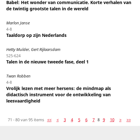
Babel: Het wonder van communicatie. Korte verhalen van
de twintig grootste talen in de wereld
Marlon Janse
4-8
Taaldorp op zijn Nederlands
Hetty Mulder, Gert Rijlaarsdam
525-624
Talen in de nieuwe tweede fase, deel 1
Twan Robben
4-8
Vrolijk lezen met meer hersens: de mindmap als
didactisch instrument voor de ontwikkeling van
leesvaardigheid
71 - 80 van 95 items
<<
<
3
4
5
6
7
8
9
10
>
>>