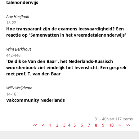
talenonderwijs
Arie Hoeflaak
18-22
Hoe transparant zijn de examens leesvaardigheid? Een
reactie op ‘Samenvatten in het vreemdetalenonderwijs’
Wim Berkhout
442-446
'De dikke Van den Baar', het Nederlands-Russisch
woordenboek ziet eindelijk het levenslicht; Een gesprek
met prof. T. van den Baar
Willy Weijdema
14-16
Vakcommunity Nederlands
31 - 40 van 117 items
<<
<
1
2
3
4
5
6
7
8
9
10
>
>>