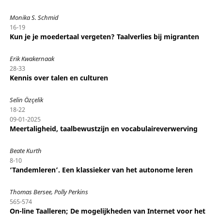
Monika S. Schmid
16-19
Kun je je moedertaal vergeten? Taalverlies bij migranten
Erik Kwakernaak
28-33
Kennis over talen en culturen
Selin Özçelik
18-22
09-01-2025
Meertaligheid, taalbewustzijn en vocabulaireverwerving
Beate Kurth
8-10
‘Tandemleren’. Een klassieker van het autonome leren
Thomas Bersee, Polly Perkins
565-574
On-line Taalleren; De mogelijkheden van Internet voor het