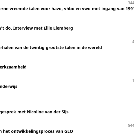
344
rne vreemde talen voor havo, vhbo en vwo met ingang van 199
’t do. Interview met Ellie Liemberg
halen van de twintig grootste talen in de wereld
fwerkzaamheid
nderwijs
 gesprek met Nicoline van der Sijs
544
en het ontwikkelingsproces van GLO