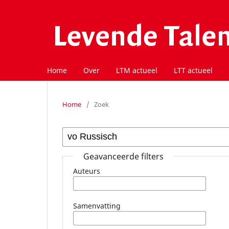
Home
Over
LTM actueel
LTT actueel
Home
/
Zoek
Geavanceerde filters
Auteurs
Samenvatting