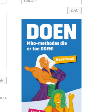
Zoek
ek
10-14