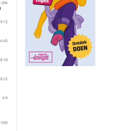
-346
1
9-12
44-45
8-10
18-22
4-9
-550