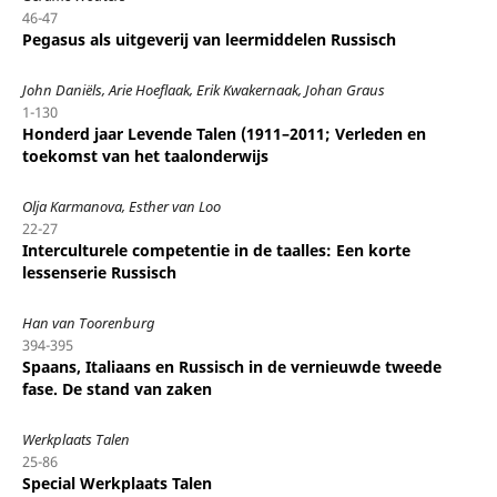
46-47
Pegasus als uitgeverij van leermiddelen Russisch
John Daniëls, Arie Hoeflaak, Erik Kwakernaak, Johan Graus
1-130
Honderd jaar Levende Talen (1911–2011; Verleden en
toekomst van het taalonderwijs
Olja Karmanova, Esther van Loo
22-27
Interculturele competentie in de taalles: Een korte
lessenserie Russisch
Han van Toorenburg
394-395
Spaans, Italiaans en Russisch in de vernieuwde tweede
fase. De stand van zaken
Werkplaats Talen
25-86
Special Werkplaats Talen