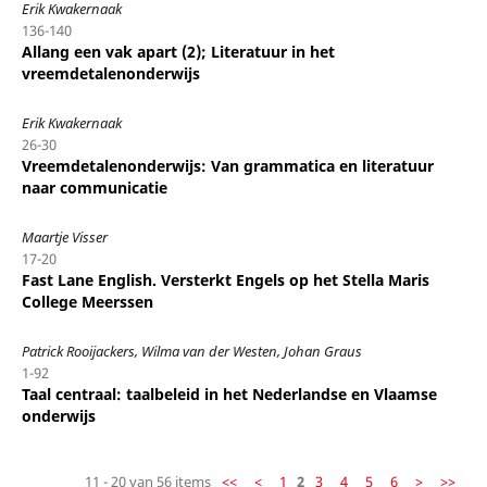
Erik Kwakernaak
136-140
Allang een vak apart (2); Literatuur in het
vreemdetalenonderwijs
Erik Kwakernaak
26-30
Vreemdetalenonderwijs: Van grammatica en literatuur
naar communicatie
Maartje Visser
17-20
Fast Lane English. Versterkt Engels op het Stella Maris
College Meerssen
Patrick Rooijackers, Wilma van der Westen, Johan Graus
1-92
Taal centraal: taalbeleid in het Nederlandse en Vlaamse
onderwijs
11 - 20 van 56 items
<<
<
1
2
3
4
5
6
>
>>