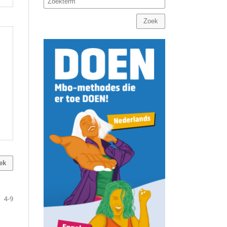
Zoek
ek
4-9