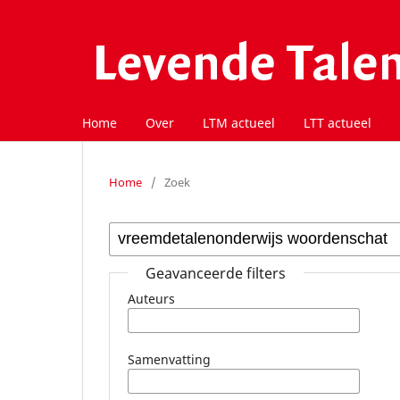
Home
Over
LTM actueel
LTT actueel
Home
/
Zoek
Geavanceerde filters
Auteurs
Samenvatting