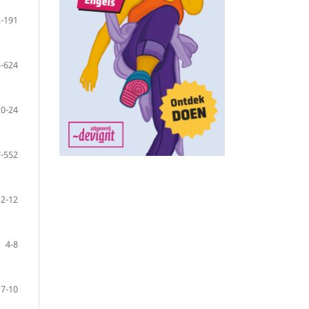
-191
-624
20-24
-552
2-12
4-8
7-10