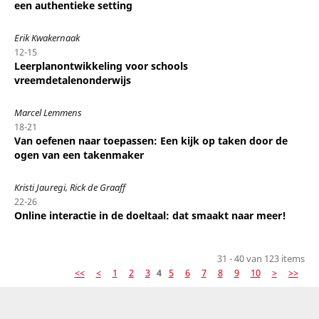
een authentieke setting
Erik Kwakernaak
12-15
Leerplanontwikkeling voor schools
vreemdetalenonderwijs
Marcel Lemmens
18-21
Van oefenen naar toepassen: Een kijk op taken door de
ogen van een takenmaker
Kristi Jauregi, Rick de Graaff
22-26
Online interactie in de doeltaal: dat smaakt naar meer!
31 - 40 van 123 items
<<
<
1
2
3
4
5
6
7
8
9
10
>
>>