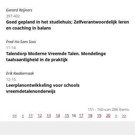
Gerard Reijners
397-402
Goed gepland in het studiehuis; Zelfverantwoordelijk leren
en coaching in balans
Fred Ho Sam Sooi
11-14
Talendorp Moderne Vreemde Talen. Mondelinge
taalvaardigheid in de praktijk
Erik Kwakernaak
12-15
Leerplanontwikkeling voor schools
vreemdetalenonderwijs
151 - 160 van 286 items
<<
<
11
12
13
14
15
16
17
18
19
20
>
>>