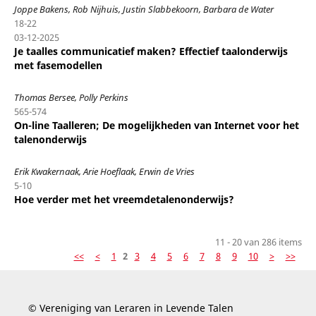
Joppe Bakens, Rob Nijhuis, Justin Slabbekoorn, Barbara de Water
18-22
03-12-2025
Je taalles communicatief maken? Effectief taalonderwijs
met fasemodellen
Thomas Bersee, Polly Perkins
565-574
On-line Taalleren; De mogelijkheden van Internet voor het
talenonderwijs
Erik Kwakernaak, Arie Hoeflaak, Erwin de Vries
5-10
Hoe verder met het vreemdetalenonderwijs?
11 - 20 van 286 items
<<
<
1
2
3
4
5
6
7
8
9
10
>
>>
© Vereniging van Leraren in Levende Talen