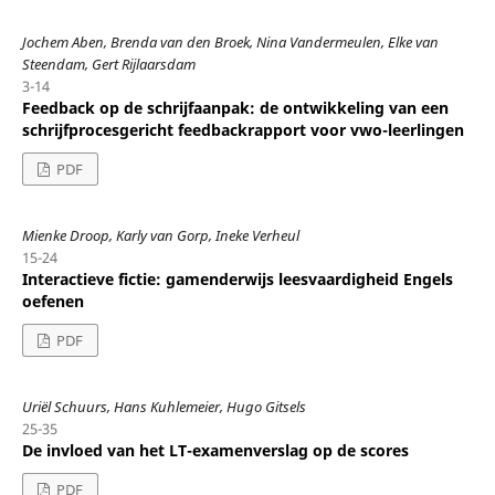
Jochem Aben, Brenda van den Broek, Nina Vandermeulen, Elke van
Steendam, Gert Rijlaarsdam
3-14
Feedback op de schrijfaanpak: de ontwikkeling van een
schrijfprocesgericht feedbackrapport voor vwo-leerlingen
PDF
Mienke Droop, Karly van Gorp, Ineke Verheul
15-24
Interactieve fictie: gamenderwijs leesvaardigheid Engels
oefenen
PDF
Uriël Schuurs, Hans Kuhlemeier, Hugo Gitsels
25-35
De invloed van het LT-examenverslag op de scores
PDF