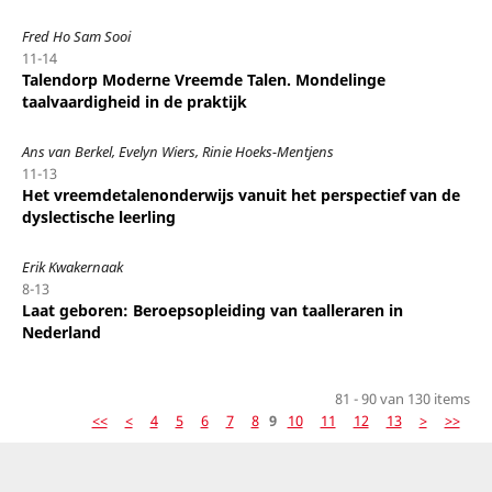
Fred Ho Sam Sooi
11-14
Talendorp Moderne Vreemde Talen. Mondelinge
taalvaardigheid in de praktijk
Ans van Berkel, Evelyn Wiers, Rinie Hoeks-Mentjens
11-13
Het vreemdetalenonderwijs vanuit het perspectief van de
dyslectische leerling
Erik Kwakernaak
8-13
Laat geboren: Beroepsopleiding van taalleraren in
Nederland
81 - 90 van 130 items
<<
<
4
5
6
7
8
9
10
11
12
13
>
>>