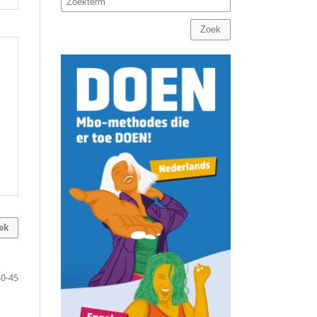
Zoek
ek
40-45