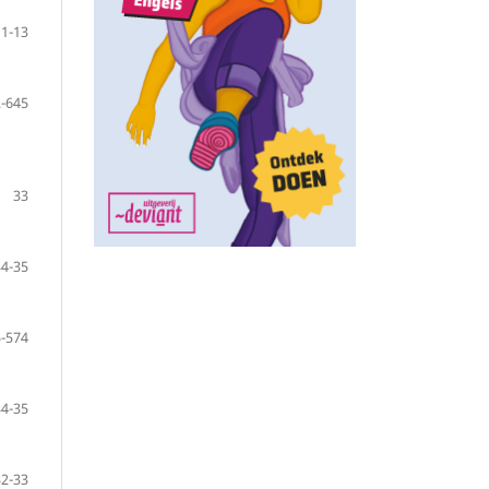
11-13
-645
33
34-35
-574
34-35
32-33