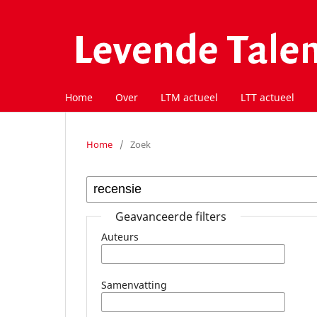
Home
Over
LTM actueel
LTT actueel
Home
/
Zoek
Geavanceerde filters
Auteurs
Samenvatting