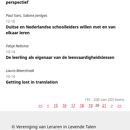
perspectief
Paul Sars, Sabine Jentges
12-16
Duitse en Nederlandse schoolleiders willen met en van
elkaar leren
Fetsje Reitsma
10-14
De leerling als eigenaar van de leesvaardigheidslessen
Laura Meershoek
10-14
Getting lost in translation
191 - 200 van 203 items
<<
<
15
16
17
18
19
20
21
>
>>
© Vereniging van Leraren in Levende Talen