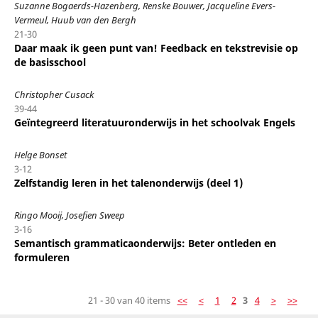
Suzanne Bogaerds-Hazenberg, Renske Bouwer, Jacqueline Evers-
Vermeul, Huub van den Bergh
21-30
Daar maak ik geen punt van! Feedback en tekstrevisie op
de basisschool
Christopher Cusack
39-44
Geïntegreerd literatuuronderwijs in het schoolvak Engels
Helge Bonset
3-12
Zelfstandig leren in het talenonderwijs (deel 1)
Ringo Mooij, Josefien Sweep
3-16
Semantisch grammaticaonderwijs: Beter ontleden en
formuleren
21 - 30 van 40 items
<<
<
1
2
3
4
>
>>