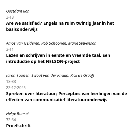
Oostdam Ron
3-13
Are we satisfied? Engels na ruim twintig jaar in het
basisonderwijs
Amos van Gelderen, Rob Schoonen, Marie Stevenson
3-11
Lezen en schrijven in eerste en vreemde taal. Een
introductie op het NELSON-project
Jaron Toonen, Ewout van der Knaap, Rick de Graaff
18-33
22-12-2025
Spreken over literatuur; Percepties van leerlingen van de
effecten van communicatief literatuuronderwijs
Helge Bonset
32-34
Proefschrift