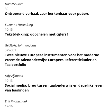
Homme Blom
30
Ontroerend verhaal, zeer herkenbaar voor pubers
Suzanne Hazenberg
10-15
Tekstdekking: goochelen met cijfers?
Gé Stoks, John de Jong
325-331
Twee nieuwe Europese instrumenten voor het moderne
vreemde talenonderwijs: Europees Referentiekader en
Taaiportfolio
Lidy Zijlmans
10-13
Social media: brug tussen taalonderwijs en dagelijks leven
van leerlingen
Erik Kwakernaak
12-16