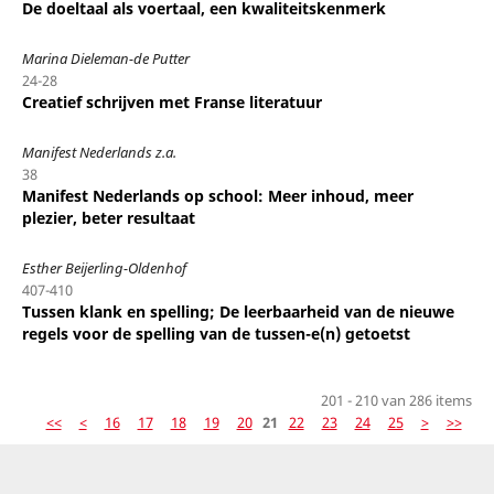
De doeltaal als voertaal, een kwaliteitskenmerk
Marina Dieleman-de Putter
24-28
Creatief schrijven met Franse literatuur
Manifest Nederlands z.a.
38
Manifest Nederlands op school: Meer inhoud, meer
plezier, beter resultaat
Esther Beijerling-Oldenhof
407-410
Tussen klank en spelling; De leerbaarheid van de nieuwe
regels voor de spelling van de tussen-e(n) getoetst
201 - 210 van 286 items
<<
<
16
17
18
19
20
21
22
23
24
25
>
>>