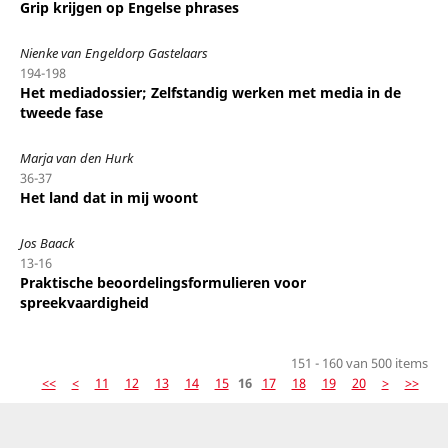
Grip krijgen op Engelse phrases
Nienke van Engeldorp Gastelaars
194-198
Het mediadossier; Zelfstandig werken met media in de
tweede fase
Marja van den Hurk
36-37
Het land dat in mij woont
Jos Baack
13-16
Praktische beoordelingsformulieren voor
spreekvaardigheid
151 - 160 van 500 items
<<
<
11
12
13
14
15
16
17
18
19
20
>
>>