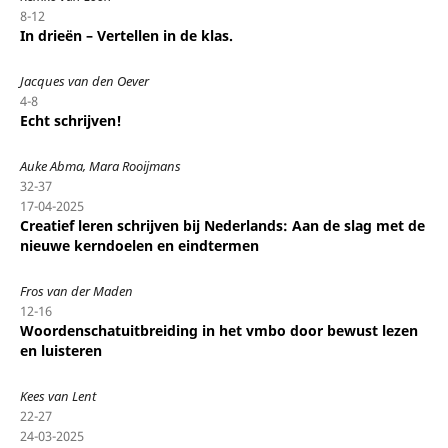
8-12
In drieën – Vertellen in de klas.
Jacques van den Oever
4-8
Echt schrijven!
Auke Abma, Mara Rooijmans
32-37
17-04-2025
Creatief leren schrijven bij Nederlands: Aan de slag met de
nieuwe kerndoelen en eindtermen
Fros van der Maden
12-16
Woordenschatuitbreiding in het vmbo door bewust lezen
en luisteren
Kees van Lent
22-27
24-03-2025